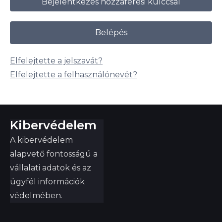
Bejelentkezés hozzáférési kulccsal
Belépés
Elfelejtette a jelszavát?
Elfelejtette a felhasználónevét?
Kibervédelem
A kibervédelem
alapvető fontosságú a
vállalati adatok és az
ügyfél információk
védelmében.