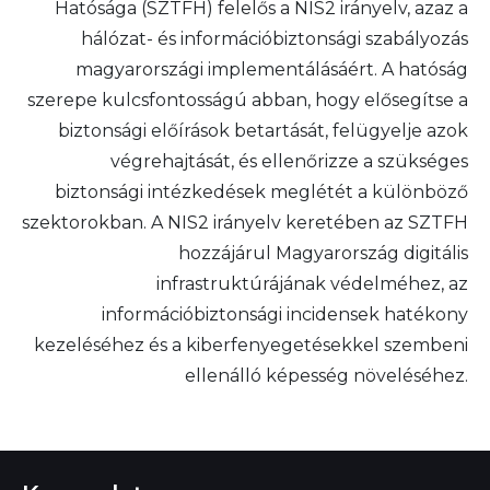
Hatósága (SZTFH) felelős a NIS2 irányelv, azaz a
hálózat- és információbiztonsági szabályozás
magyarországi implementálásáért. A hatóság
szerepe kulcsfontosságú abban, hogy elősegítse a
biztonsági előírások betartását, felügyelje azok
végrehajtását, és ellenőrizze a szükséges
biztonsági intézkedések meglétét a különböző
szektorokban. A NIS2 irányelv keretében az SZTFH
hozzájárul Magyarország digitális
infrastruktúrájának védelméhez, az
információbiztonsági incidensek hatékony
kezeléséhez és a kiberfenyegetésekkel szembeni
ellenálló képesség növeléséhez.