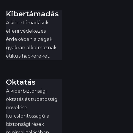
Kibertámadás
A kibertámadások
elleni védekezés
érdekében a cégek
gyakran alkalmaznak
etikus hackereket.
Oktatás
A kiberbiztonsági
oktatás és tudatosság
növelése
kulcsfontosságú a
biztonsági rések
minimalizálásában.