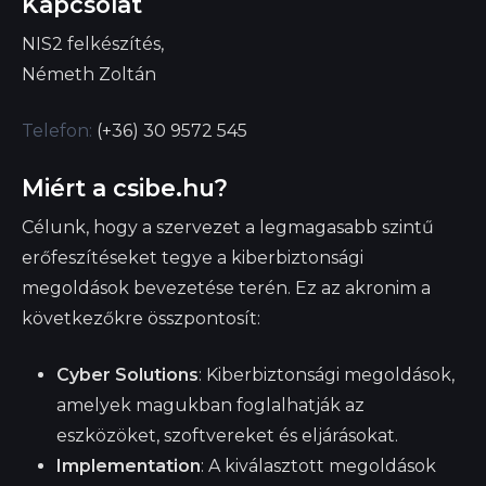
Kapcsolat
NIS2 felkészítés,
Németh Zoltán
Telefon:
(+36) 30 9572 545
Email:
info@csibe.hu
Miért a csibe.hu?
Célunk, hogy a szervezet a legmagasabb szintű
erőfeszítéseket tegye a kiberbiztonsági
megoldások bevezetése terén. Ez az akronim a
következőkre összpontosít:
Cyber Solutions
: Kiberbiztonsági megoldások,
amelyek magukban foglalhatják az
eszközöket, szoftvereket és eljárásokat.
Implementation
: A kiválasztott megoldások